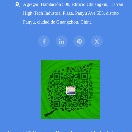
Agregar: Habitación 508, edificio Chuangxin, Tian'an
High-Tech Industrial Plaza, Panyu Ave.555, distrito
Panyu, ciudad de Guangzhou, China