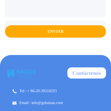
ENVIAR
Contáctenos
Tel : + 86-20-39218293
Email : info@gzhaisan.com