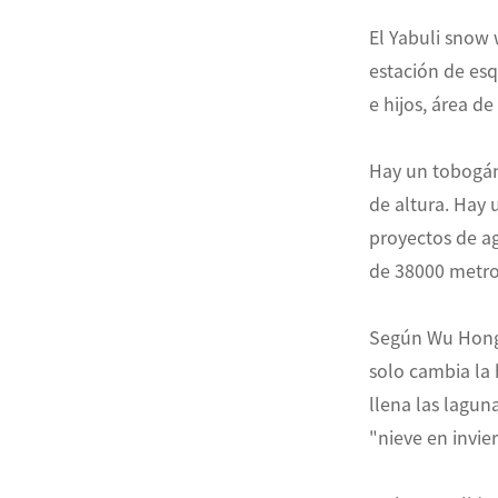
El Yabuli snow 
ไทย
estación de esq
e hijos, área d
Pilipino
Indonesia
Hay un tobogán
de altura. Hay
Afrikaans
proyectos de a
de 38000 metro
Según Wu Hongj
solo cambia la 
llena las lagun
"nieve en invie