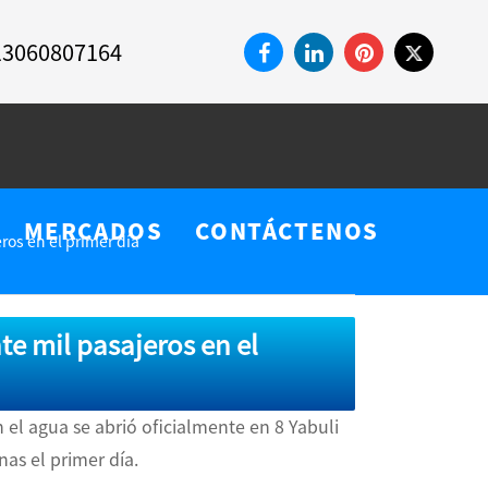
13060807164
MERCADOS
CONTÁCTENOS
ros en el primer día
e mil pasajeros en el
 el agua se abrió oficialmente en 8 Yabuli
nas el primer día.