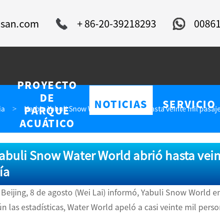
isan.com
+ 86-20-39218293
0086
PROYECTO
DE
S
NOTICIAS
SERVICIO
ia
Harbin Yabuli Snow Water World abrió hasta veinte mil pasaje
PARQUE
ACUÁTICO
abuli Snow Water World abrió hasta veint
ía
eijing, 8 de agosto (Wei Lai) informó, Yabuli Snow World en
n las estadísticas, Water World apeló a casi veinte mil perso