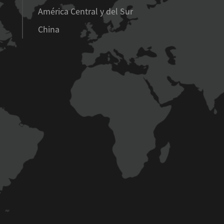
América Central y del Sur
China