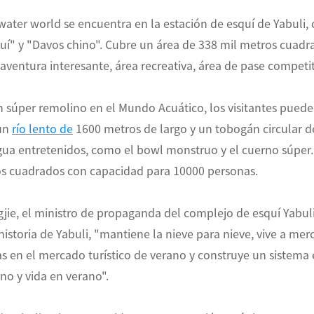
water world se encuentra en la estación de esquí de Yabuli
uí" y "Davos chino". Cubre un área de 338 mil metros cuadra
e aventura interesante, área recreativa, área de pase competi
 súper remolino en el Mundo Acuático, los visitantes puede
 un
río lento de
1600 metros de largo y un tobogán circular d
gua entretenidos, como el bowl monstruo y el cuerno súper.
s cuadrados con capacidad para 10000 personas.
ie, el ministro de propaganda del complejo de esquí Yabul
historia de Yabuli, "mantiene la nieve para nieve, vive a me
as en el mercado turístico de verano y construye un sistema 
rno y vida en verano".