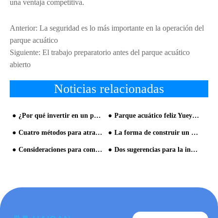
una ventaja competitiva.
Anterior:
La seguridad es lo más importante en la operación del
parque acuático
Siguiente:
El trabajo preparatorio antes del parque acuático
abierto
Noticias relacionadas
¿Por qué invertir en un parque acuático será tan popular?
Parque acuático feliz Yueyang abierto, que puede albergar a más de 30,000 turistas
Cuatro métodos para atraer a más visitantes a un parque acuático
La forma de construir un parque acuático
Consideraciones para comprar un equipo grande de parque acuático
Dos sugerencias para la inversión en el parque acuático