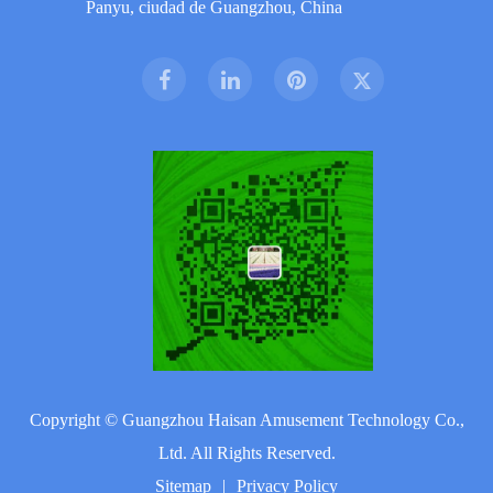
Panyu, ciudad de Guangzhou, China
Copyright ©
Guangzhou Haisan Amusement Technology Co.,
Ltd.
All Rights Reserved.
Sitemap
|
Privacy Policy