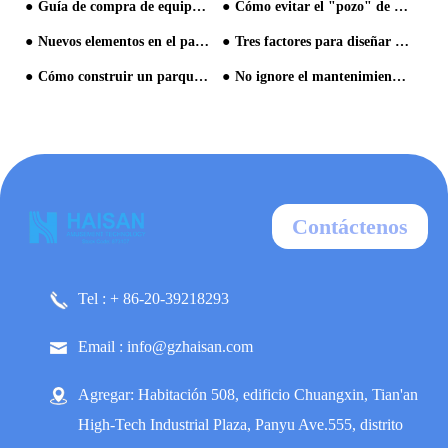
Guía de compra de equipo de parque acuático
Cómo evitar el "pozo" de Paradise Investment para crear un parque acuático rentable
Nuevos elementos en el parque acuático
Tres factores para diseñar un maravilloso parque acuático
Cómo construir un parque acuático
No ignore el mantenimiento del parque acuático
Contáctenos
Tel : + 86-20-39218293
Email : info@gzhaisan.com
Agregar: Habitación 508, edificio Chuangxin, Tian'an
High-Tech Industrial Plaza, Panyu Ave.555, distrito