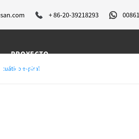
isan.com
+ 86-20-39218293
0086
PROYECTO
DE
S
NOTICIAS
SERVICIO
cuático espiral
PARQUE
ACUÁTICO