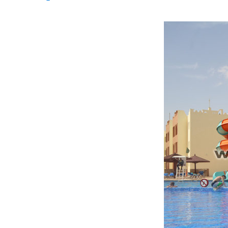
ไทย
Pilipino
Indonesia
Afrikaans