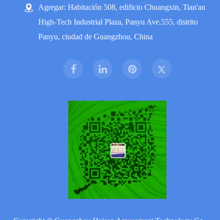
Agregar: Habitación 508, edificio Chuangxin, Tian'an
High-Tech Industrial Plaza, Panyu Ave.555, distrito
Panyu, ciudad de Guangzhou, China